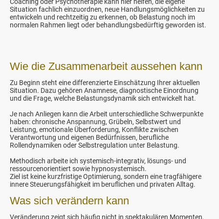
Coaching oder Psychotherapie kann hier helfen, die eigene
Situation fachlich einzuordnen, neue Handlungsmöglichkeiten zu
entwickeln und rechtzeitig zu erkennen, ob Belastung noch im
normalen Rahmen liegt oder behandlungsbedürftig geworden ist.
Wie die Zusammenarbeit aussehen kann
Zu Beginn steht eine differenzierte Einschätzung Ihrer aktuellen
Situation. Dazu gehören Anamnese, diagnostische Einordnung
und die Frage, welche Belastungsdynamik sich entwickelt hat.
Je nach Anliegen kann die Arbeit unterschiedliche Schwerpunkte
haben: chronische Anspannung, Grübeln, Selbstwert und
Leistung, emotionale Überforderung, Konflikte zwischen
Verantwortung und eigenen Bedürfnissen, berufliche
Rollendynamiken oder Selbstregulation unter Belastung.
Methodisch arbeite ich systemisch-integrativ, lösungs- und
ressourcenorientiert sowie hypnosystemisch.
Ziel ist keine kurzfristige Optimierung, sondern eine tragfähigere
innere Steuerungsfähigkeit im beruflichen und privaten Alltag.
Was sich verändern kann
Veränderung zeigt sich häufig nicht in spektakulären Momenten,