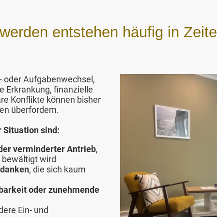
rden entstehen häufig in Zeiten
z- oder Aufgabenwechsel,
e Erkrankung, finanzielle
re Konflikte können bisher
ien überfordern.
Situation sind:
er verminderter Antrieb
,
 bewältigt wird
edanken
, die sich kaum
zbarkeit oder zunehmende
dere Ein- und