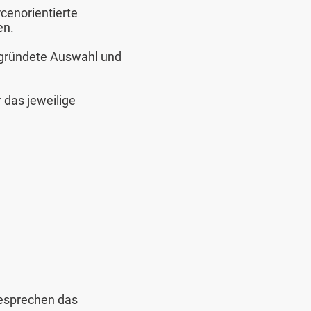
cenorientierte
en.
begründete Auswahl und
 das jeweilige
besprechen das