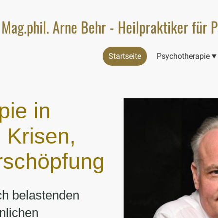
Mag.phil. Arne Behr - Heilpraktiker für 
Startseite
Psychotherapie
ie in
 Krisen,
rschöpfung
ch belastenden
nlichen