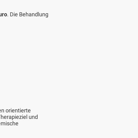
uro
. Die Behandlung
n orientierte
herapieziel und
temische